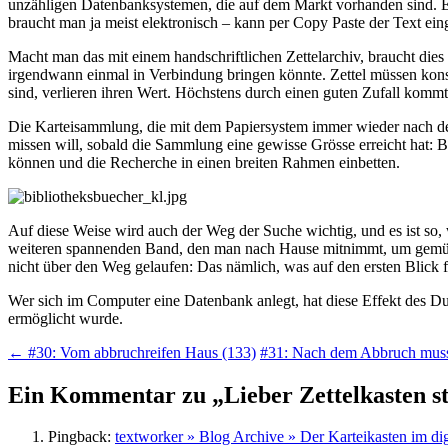
unzähligen Datenbanksystemen, die auf dem Markt vorhanden sind. Ein 
braucht man ja meist elektronisch – kann per Copy Paste der Text ei
Macht man das mit einem handschriftlichen Zettelarchiv, braucht dies 
irgendwann einmal in Verbindung bringen könnte. Zettel müssen konseq
sind, verlieren ihren Wert. Höchstens durch einen guten Zufall kommt
Die Karteisammlung, die mit dem Papiersystem immer wieder nach dem
missen will, sobald die Sammlung eine gewisse Grösse erreicht hat: Be
können und die Recherche in einen breiten Rahmen einbetten.
Auf diese Weise wird auch der Weg der Suche wichtig, und es ist so,
weiteren spannenden Band, den man nach Hause mitnimmt, um gemütlic
nicht über den Weg gelaufen: Das nämlich, was auf den ersten Blick 
Wer sich im Computer eine Datenbank anlegt, hat diese Effekt des Durc
ermöglicht wurde.
Beitragsnavigation
←
#30: Vom abbruchreifen Haus (133)
#31: Nach dem Abbruch muss
Ein Kommentar zu „
Lieber Zettelkasten s
Pingback:
textworker » Blog Archive » Der Karteikasten im digi