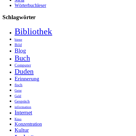
Wörterbuchleser
Schlagwörter
Bibliothek
biene
Bild
Blog
Buch
Computer
Duden
Erinnerung
fisch
Geist
Geld
Gespräch
information
Internet
Kino
Konzentration
Kultur