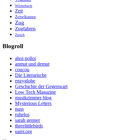
Wörterbuch
Zeit
Zettelkasten
Zug
Zugfahren
Zürich
Blogroll
ahoi polloi
anmut und demut
coucou
Die Literarische
enzyglobe
Geschichte der Gegenwart
Low Tech Magazine
musikzimmer blog
Mysterious Letters
nuss
ruhelos
sarah genner
threelittlebirds
uarrr.org