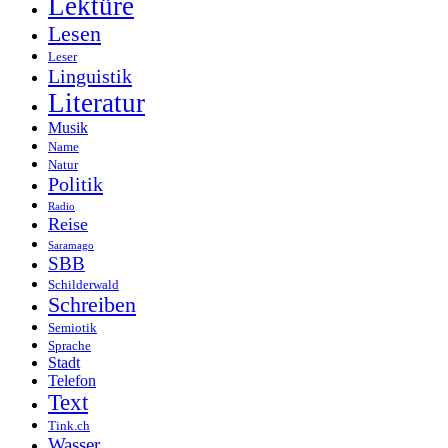
Lektüre
Lesen
Leser
Linguistik
Literatur
Musik
Name
Natur
Politik
Radio
Reise
Saramago
SBB
Schilderwald
Schreiben
Semiotik
Sprache
Stadt
Telefon
Text
Tink.ch
Wasser