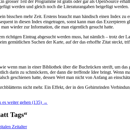
grosser Teil der Programme ist gratis oder gar als OpenSource erhältli
ngefügt werden und gleich noch die Literaturangaben beigefügt werden.
ein bisschen mehr Zeit. Erstens braucht man händisch einen Index zu ers
uent in diesen Index eingetragen, sonst kann man das Exzerpieren glei
 man wieder zur Information, die man eigentlich gesucht hatte.
 richtigen Eintrag abgesucht werden muss, hat nämlich – trotz der La
im gemütlichen Suchen der Karte, auf der das erhoffte Zitat steckt, tr
 wie wenn man in einer Bibliothek über die Buchrücken streift, um da
h darin zu schmöckern, der dann die treffende Idee bringt. Wenn man 
falsch geschienen hatte, dessen Wert man nicht von Anfang an einschät
hblätterns nicht mehr. Ein Effekt, der in den Gehirnrinden Verbindungen
 es weiter gehen (135)
→
tatt Tags
“
talen Zeitalter