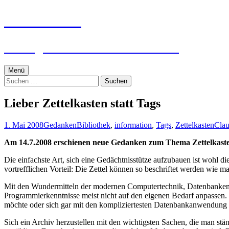
Zum
textworker
Inhalt
springen
Ein digital zensierter Sudelblock.
Menü
Suchen
nach:
Lieber Zettelkasten statt Tags
1. Mai 2008
Gedanken
Bibliothek
,
information
,
Tags
,
Zettelkasten
Clau
Am 14.7.2008 erschienen neue Gedanken zum Thema Zettelkast
Die einfachste Art, sich eine Gedächtnisstütze aufzubauen ist wohl 
vortrefflichen Vorteil: Die Zettel können so beschriftet werden wie ma
Mit den Wundermitteln der modernen Computertechnik, Datenbanken 
Programmierkenntnisse meist nicht auf den eigenen Bedarf anpassen. 
möchte oder sich gar mit den kompliziertesten Datenbankanwendung
Sich ein Archiv herzustellen mit den wichtigsten Sachen, die man stän