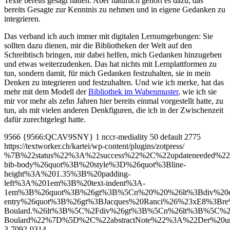
Texte bereits gesagt hatten. Aber natürlich gehört es dazu, das
bereits Gesagte zur Kenntnis zu nehmen und in eigene Gedanken zu
integrieren.
Das verband ich auch immer mit digitalen Lernumgebungen: Sie
sollten dazu dienen, mir die Bibliotheken der Welt auf den
Schreibtisch bringen, mir dabei helfen, mich Gedanken hinzugeben
und etwas weiterzudenken. Das hat nichts mit Lernplattformen zu
tun, sondern damit, für mich Gedanken festzuhalten, sie in mein
Denken zu integrieren und festzuhalten. Und wie ich merke, hat das
mehr mit dem Modell der
Bibliothek im Wabenmuster
, wie ich sie
mir vor mehr als zehn Jahren hier bereits einmal vorgestellt hatte, zu
tun, als mit vielen anderen Denkfiguren, die ich in der Zwischenzeit
dafür zurechtgelegt hatte.
9566
{9566:QCAV9SNY}
1
nccr-mediality
50
default
2775
https://textworker.ch/kartei/wp-content/plugins/zotpress/
%7B%22status%22%3A%22success%22%2C%22updateneeded
bib-body%26quot%3B%20style%3D%26quot%3Bline-
height%3A%201.35%3B%20padding-
left%3A%201em%3B%20text-indent%3A-
1em%3B%26quot%3B%26gt%3B%5Cn%20%20%26lt%3Bdiv%20cl
entry%26quot%3B%26gt%3BJacques%20Ranci%26%23xE8%3Bre%
Boulard.%26lt%3B%5C%2Fdiv%26gt%3B%5Cn%26lt%3B%5C%2F
Boulard%22%7D%5D%2C%22abstractNote%22%3A%22Der%20unwis
3-7092-0314-