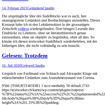
14. Februar 2021
Gedanken
Claudio
Die ursprüngliche Idee des Sudelblocks war es auch, hier
unausgegorene Gedanken und Beobachtungen anzustellen. Dieses
Konzept habe ich in den Lektürenotizen in der grossartigen
Zeitschrift
volltext
wiedergefunden: Dort bringen Lesende ihre
Eindrücke zu Lektüren, ohne sie literaturhistorisch genau
einzuordnen, ohne sie objektiv zu begründen, ohne all dies. So
könnte ich diesen textworker-Sudelblock wiederbeleben, mit der
früherigen Idee, die nicht vollständig zu sein braucht.
Gelesen: Trotzdem
16. Juli 2020
Gelesen
Claudio
Gespräch von Ferdinand von Schirach und Alexander Kluge mit
einleuchtenden Gedanken zum Ausnahmezustand von Corona.
9566
{9566:R5T465DB}
1
nccr-mediality
50
default
2743
https://textworker.ch/kartei/wp-content/plugins/zotpress/
%7B%22status%22%3A%22success%22%2C%22updateneeded%
bib-body%26quot%3B%20style%3D%26quot%3Bline-
height%3A%201.35%3B%20padding-