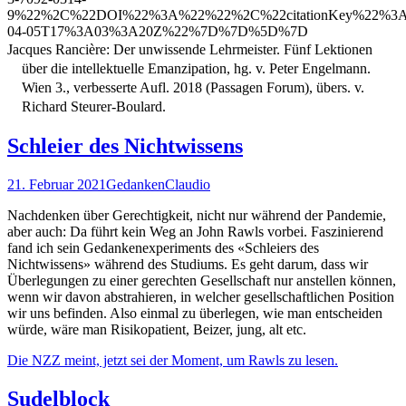
9%22%2C%22DOI%22%3A%22%22%2C%22citationKey%22%3A
04-05T17%3A03%3A20Z%22%7D%7D%5D%7D
Jacques Rancière: Der unwissende Lehrmeister. Fünf Lektionen
über die intellektuelle Emanzipation, hg. v. Peter Engelmann.
Wien 3., verbesserte Aufl. 2018 (Passagen Forum), übers. v.
Richard Steurer-Boulard.
Schleier des Nichtwissens
21. Februar 2021
Gedanken
Claudio
Nachdenken über Gerechtigkeit, nicht nur während der Pandemie,
aber auch: Da führt kein Weg an John Rawls vorbei. Faszinierend
fand ich sein Gedankenexperiments des «Schleiers des
Nichtwissens» während des Studiums. Es geht darum, dass wir
Überlegungen zu einer gerechten Gesellschaft nur anstellen können,
wenn wir davon abstrahieren, in welcher gesellschaftlichen Position
wir uns befinden. Also einmal zu überlegen, wie man entscheiden
würde, wäre man Risikopatient, Beizer, jung, alt etc.
Die NZZ meint, jetzt sei der Moment, um Rawls zu lesen.
Sudelblock