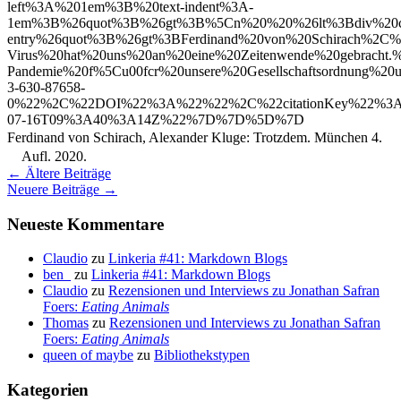
left%3A%201em%3B%20text-indent%3A-
1em%3B%26quot%3B%26gt%3B%5Cn%20%20%26lt%3Bdiv%20cl
entry%26quot%3B%26gt%3BFerdinand%20von%20Schirach%
Virus%20hat%20uns%20an%20eine%20Zeitenwende%20gebracht.
Pandemie%20f%5Cu00fcr%20unsere%20Gesellschaftsordnung%
3-630-87658-
0%22%2C%22DOI%22%3A%22%22%2C%22citationKey%22%3A
07-16T09%3A40%3A14Z%22%7D%7D%5D%7D
Ferdinand von Schirach, Alexander Kluge: Trotzdem. München 4.
Aufl. 2020.
Beitragsnavigation
←
Ältere Beiträge
Neuere Beiträge
→
Neueste Kommentare
Claudio
zu
Linkeria #41: Markdown Blogs
ben_
zu
Linkeria #41: Markdown Blogs
Claudio
zu
Rezensionen und Interviews zu Jonathan Safran
Foers:
Eating Animals
Thomas
zu
Rezensionen und Interviews zu Jonathan Safran
Foers:
Eating Animals
queen of maybe
zu
Bibliothekstypen
Kategorien