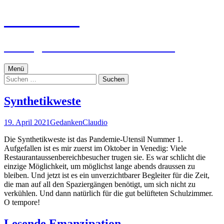
Zum
textworker
Inhalt
springen
Ein digital zensierter Sudelblock.
Menü
Suchen
nach:
Synthetikweste
19. April 2021
Gedanken
Claudio
Die Synthetikweste ist das Pandemie-Utensil Nummer 1.
Aufgefallen ist es mir zuerst im Oktober in Venedig: Viele
Restaurantaussenbereichbesucher trugen sie. Es war schlicht die
einzige Möglichkeit, um möglichst lange abends draussen zu
bleiben. Und jetzt ist es ein unverzichtbarer Begleiter für die Zeit,
die man auf all den Spaziergängen benötigt, um sich nicht zu
verkühlen. Und dann natürlich für die gut belüfteten Schulzimmer.
O tempore!
Lesende Emanzipation