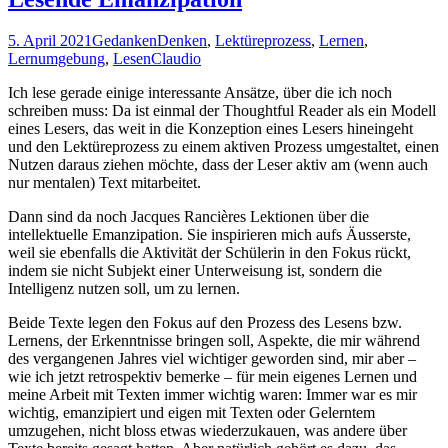
5. April 2021
Gedanken
Denken
,
Lektüreprozess
,
Lernen
,
Lernumgebung
,
Lesen
Claudio
Ich lese gerade einige interessante Ansätze, über die ich noch
schreiben muss: Da ist einmal der Thoughtful Reader als ein Modell
eines Lesers, das weit in die Konzeption eines Lesers hineingeht
und den Lektüreprozess zu einem aktiven Prozess umgestaltet, einen
Nutzen daraus ziehen möchte, dass der Leser aktiv am (wenn auch
nur mentalen) Text mitarbeitet.
Dann sind da noch Jacques Rancières Lektionen über die
intellektuelle Emanzipation. Sie inspirieren mich aufs Äusserste,
weil sie ebenfalls die Aktivität der Schülerin in den Fokus rückt,
indem sie nicht Subjekt einer Unterweisung ist, sondern die
Intelligenz nutzen soll, um zu lernen.
Beide Texte legen den Fokus auf den Prozess des Lesens bzw.
Lernens, der Erkenntnisse bringen soll, Aspekte, die mir während
des vergangenen Jahres viel wichtiger geworden sind, mir aber –
wie ich jetzt retrospektiv bemerke – für mein eigenes Lernen und
meine Arbeit mit Texten immer wichtig waren: Immer war es mir
wichtig, emanzipiert und eigen mit Texten oder Gelerntem
umzugehen, nicht bloss etwas wiederzukauen, was andere über