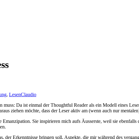
ss
ung
,
Lesen
Claudio
ben muss: Da ist einmal der Thoughtful Reader als ein Modell eines Lese
araus ziehen möchte, dass der Leser aktiv am (wenn auch nur mentalen) 
Emanzipation. Sie inspirieren mich aufs Äusserste, weil sie ebenfalls d
nen.
 der Erkenntnisse bringen soll, Aspekte, die mir während des vergange