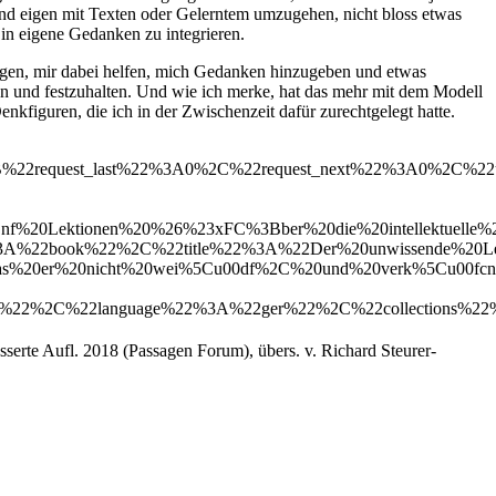
und eigen mit Texten oder Gelerntem umzugehen, nicht bloss etwas
 in eigene Gedanken zu integrieren.
ingen, mir dabei helfen, mich Gedanken hinzugeben und etwas
ren und festzuhalten. Und wie ich merke, hat das mehr mit dem Modell
 Denkfiguren, die ich in der Zwischenzeit dafür zurechtgelegt hatte.
A%7B%22request_last%22%3A0%2C%22request_next%22%3A0
%20Lektionen%20%26%23xFC%3Bber%20die%20intellektuelle%2
book%22%2C%22title%22%3A%22Der%20unwissende%20Lehrme
20er%20nicht%20wei%5Cu00df%2C%20und%20verk%5Cu00fcndet%
%2C%22language%22%3A%22ger%22%2C%22collections%22
sserte Aufl. 2018 (Passagen Forum), übers. v. Richard Steurer-