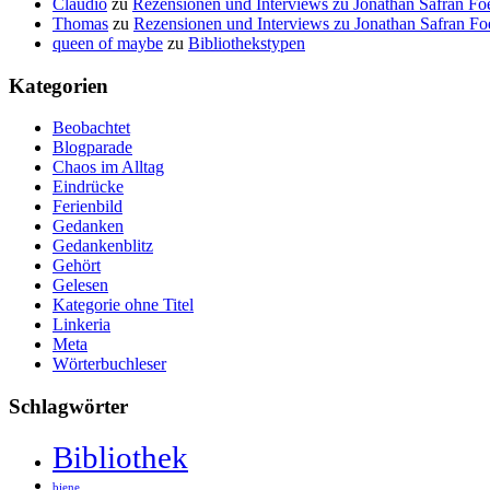
Claudio
zu
Rezensionen und Interviews zu Jonathan Safran Fo
Thomas
zu
Rezensionen und Interviews zu Jonathan Safran Fo
queen of maybe
zu
Bibliothekstypen
Kategorien
Beobachtet
Blogparade
Chaos im Alltag
Eindrücke
Ferienbild
Gedanken
Gedankenblitz
Gehört
Gelesen
Kategorie ohne Titel
Linkeria
Meta
Wörterbuchleser
Schlagwörter
Bibliothek
biene