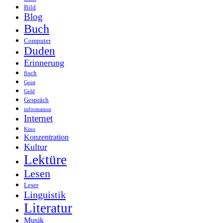
Bild
Blog
Buch
Computer
Duden
Erinnerung
fisch
Geist
Geld
Gespräch
information
Internet
Kino
Konzentration
Kultur
Lektüre
Lesen
Leser
Linguistik
Literatur
Musik