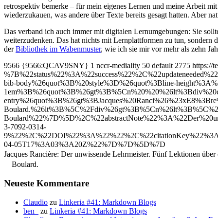
retrospektiv bemerke – für mein eigenes Lernen und meine Arbeit mi
wiederzukauen, was andere über Texte bereits gesagt hatten. Aber nat
Das verband ich auch immer mit digitalen Lernumgebungen: Sie sollte
weiterzudenken. Das hat nichts mit Lernplattformen zu tun, sondern 
der
Bibliothek im Wabenmuster
, wie ich sie mir vor mehr als zehn Jah
9566
{9566:QCAV9SNY}
1
nccr-mediality
50
default
2775
https://
%7B%22status%22%3A%22success%22%2C%22updateneeded
bib-body%26quot%3B%20style%3D%26quot%3Bline-height%3A%
1em%3B%26quot%3B%26gt%3B%5Cn%20%20%26lt%3Bdiv%20cl
entry%26quot%3B%26gt%3BJacques%20Ranci%26%23xE8%3Bre%
Boulard.%26lt%3B%5C%2Fdiv%26gt%3B%5Cn%26lt%3B%5C%2F
Boulard%22%7D%5D%2C%22abstractNote%22%3A%22Der%20unwis
3-7092-0314-
9%22%2C%22DOI%22%3A%22%22%2C%22citationKey%22%3A
04-05T17%3A03%3A20Z%22%7D%7D%5D%7D
Jacques Rancière: Der unwissende Lehrmeister. Fünf Lektionen über di
Boulard.
Neueste Kommentare
Claudio
zu
Linkeria #41: Markdown Blogs
ben_
zu
Linkeria #41: Markdown Blogs