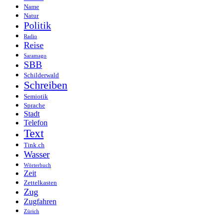
Name
Natur
Politik
Radio
Reise
Saramago
SBB
Schilderwald
Schreiben
Semiotik
Sprache
Stadt
Telefon
Text
Tink.ch
Wasser
Wörterbuch
Zeit
Zettelkasten
Zug
Zugfahren
Zürich