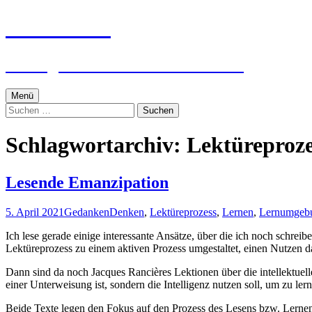
Zum
textworker
Inhalt
springen
Ein digital zensierter Sudelblock.
Menü
Suchen
nach:
Schlagwortarchiv: Lektüreproze
Lesende Emanzipation
5. April 2021
Gedanken
Denken
,
Lektüreprozess
,
Lernen
,
Lernumgeb
Ich lese gerade einige interessante Ansätze, über die ich noch schrei
Lektüreprozess zu einem aktiven Prozess umgestaltet, einen Nutzen d
Dann sind da noch Jacques Rancières Lektionen über die intellektuelle 
einer Unterweisung ist, sondern die Intelligenz nutzen soll, um zu ler
Beide Texte legen den Fokus auf den Prozess des Lesens bzw. Lernens,