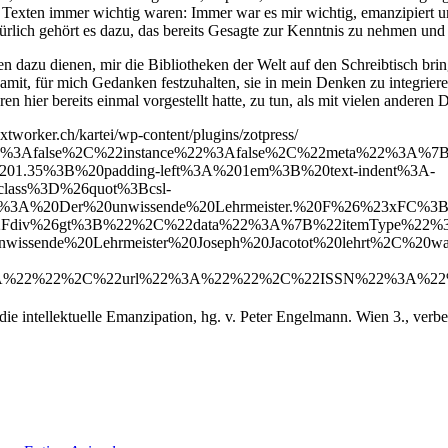
t Texten immer wichtig waren: Immer war es mir wichtig, emanzipiert 
ürlich gehört es dazu, das bereits Gesagte zur Kenntnis zu nehmen und
n dazu dienen, mir die Bibliotheken der Welt auf den Schreibtisch br
damit, für mich Gedanken festzuhalten, sie in mein Denken zu integrie
ren hier bereits einmal vorgestellt hatte, zu tun, als mit vielen anderen
textworker.ch/kartei/wp-content/plugins/zotpress/
%22%3Afalse%2C%22instance%22%3Afalse%2C%22meta%22%3
201.35%3B%20padding-left%3A%201em%3B%20text-indent%3A-
ass%3D%26quot%3Bcsl-
3A%20Der%20unwissende%20Lehrmeister.%20F%26%23xFC%3Bnf
div%26gt%3B%22%2C%22data%22%3A%7B%22itemType%22%3A%22
sende%20Lehrmeister%20Joseph%20Jacotot%20lehrt%2C%20was%
%22%22%2C%22url%22%3A%22%22%2C%22ISSN%22%3A%22%22
e intellektuelle Emanzipation, hg. v. Peter Engelmann. Wien 3., verbe