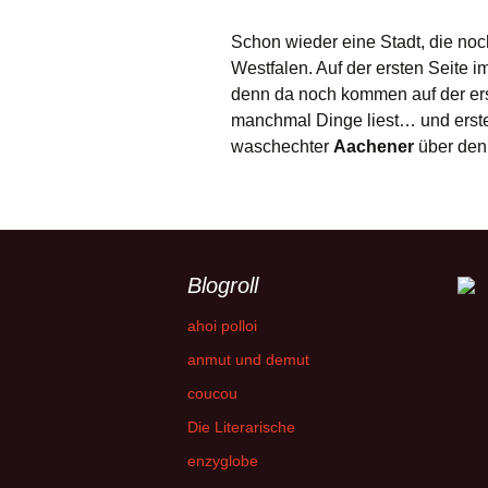
Schon wieder eine Stadt, die noc
Westfalen. Auf der ersten Seite 
denn da noch kommen auf der e
manchmal Dinge liest… und erste 
waschechter
Aachener
über den
Blogroll
ahoi polloi
anmut und demut
coucou
Die Literarische
enzyglobe