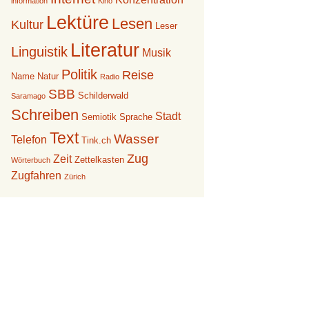
information
Kino
Lektüre
Lesen
Kultur
Leser
Literatur
Linguistik
Musik
Politik
Reise
Name
Natur
Radio
SBB
Schilderwald
Saramago
Schreiben
Stadt
Semiotik
Sprache
Text
Wasser
Telefon
Tink.ch
Zug
Zeit
Zettelkasten
Wörterbuch
Zugfahren
Zürich