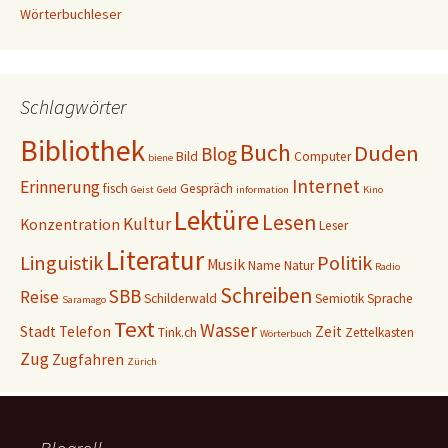
Wörterbuchleser
Schlagwörter
Bibliothek
Buch
Duden
Blog
Bild
Computer
biene
Internet
Erinnerung
fisch
Gespräch
Geist
Geld
information
Kino
Lektüre
Lesen
Kultur
Konzentration
Leser
Literatur
Linguistik
Politik
Musik
Name
Natur
Radio
Schreiben
SBB
Reise
Schilderwald
Semiotik
Sprache
Saramago
Text
Wasser
Stadt
Telefon
Zeit
Tink.ch
Zettelkasten
Wörterbuch
Zug
Zugfahren
Zürich