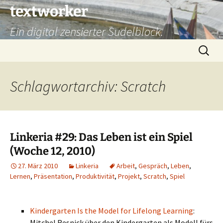
Zum
textworker
Inhalt
Ein digital zensierter Sudelblock.
springen
Suchen
nach:
Schlagwortarchiv: Scratch
Linkeria #29: Das Leben ist ein Spiel
(Woche 12, 2010)
27. März 2010
Linkeria
Arbeit
,
Gespräch
,
Leben
,
Lernen
,
Präsentation
,
Produktivität
,
Projekt
,
Scratch
,
Spiel
Kindergarten Is the Model for Lifelong Learning
:
Mitchel Resnick über den Kindergarten als Modell fürs