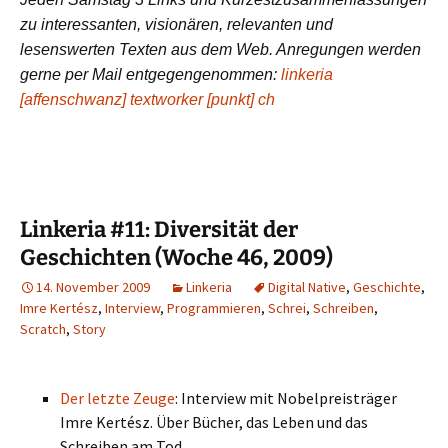
zu interessanten, visionären, relevanten und
lesenswerten Texten aus dem Web. Anregungen werden
gerne per Mail entgegengenommen:
linkeria
[affenschwanz] textworker [punkt] ch
Linkeria #11: Diversität der
Geschichten (Woche 46, 2009)
14. November 2009
Linkeria
Digital Native
,
Geschichte
,
Imre Kertész
,
Interview
,
Programmieren
,
Schrei
,
Schreiben
,
Scratch
,
Story
Der letzte Zeuge
: Interview mit Nobelpreisträger
Imre Kertész. Über Bücher, das Leben und das
Schreiben am Tod.