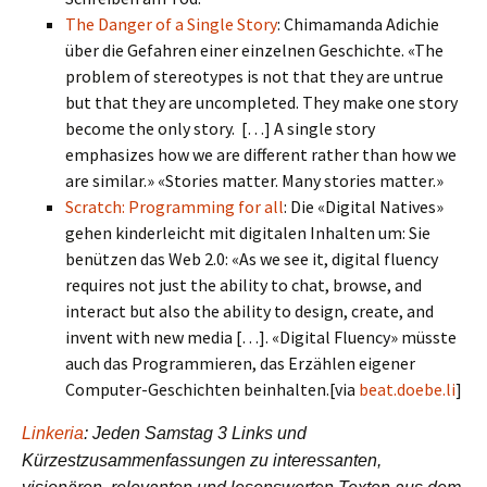
The Danger of a Single Story
: Chimamanda Adichie
über die Gefahren einer einzelnen Geschichte. «The
problem of stereotypes is not that they are untrue
but that they are uncompleted. They make one story
become the only story. […] A single story
emphasizes how we are different rather than how we
are similar.» «Stories matter. Many stories matter.»
Scratch: Programming for all
: Die «Digital Natives»
gehen kinderleicht mit digitalen Inhalten um: Sie
benützen das Web 2.0: «As we see it, digital fluency
requires not just the ability to chat, browse, and
interact but also the ability to design, create, and
invent with new media […]. «Digital Fluency» müsste
auch das Programmieren, das Erzählen eigener
Computer-Geschichten beinhalten.[via
beat.doebe.li
]
Linkeria
: Jeden Samstag 3 Links und
Kürzestzusammenfassungen zu interessanten,