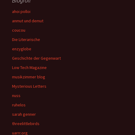
Blogroll
ahoi polloi
anmut und demut
coucou
Die Literarische
enzyglobe
Geschichte der Gegenwart
Low Tech Magazine
musikzimmer blog
Mysterious Letters
nuss
ruhelos
sarah genner
threelittlebirds
uarrr.org