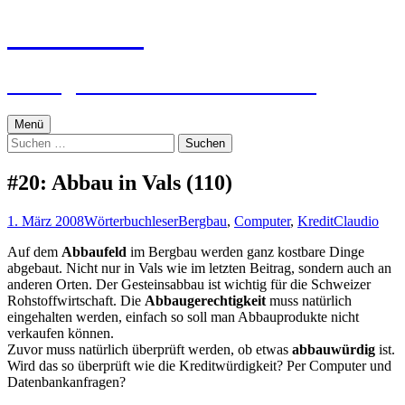
Zum
textworker
Inhalt
springen
Ein digital zensierter Sudelblock.
Menü
Suchen
nach:
#20: Abbau in Vals (110)
1. März 2008
Wörterbuchleser
Bergbau
,
Computer
,
Kredit
Claudio
Auf dem
Abbaufeld
im Bergbau werden ganz kostbare Dinge
abgebaut. Nicht nur in Vals wie im letzten Beitrag, sondern auch an
anderen Orten. Der Gesteinsabbau ist wichtig für die Schweizer
Rohstoffwirtschaft. Die
Abbaugerechtigkeit
muss natürlich
eingehalten werden, einfach so soll man Abbauprodukte nicht
verkaufen können.
Zuvor muss natürlich überprüft werden, ob etwas
abbauwürdig
ist.
Wird das so überprüft wie die Kreditwürdigkeit? Per Computer und
Datenbankanfragen?