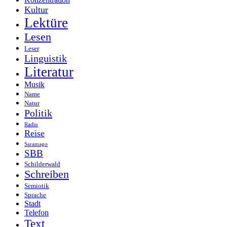
Kultur
Lektüre
Lesen
Leser
Linguistik
Literatur
Musik
Name
Natur
Politik
Radio
Reise
Saramago
SBB
Schilderwald
Schreiben
Semiotik
Sprache
Stadt
Telefon
Text