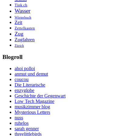
Tink.ch
Wasser
Wörterbuch
Zeit
Zettelkasten
Zug
Zugfahren
Zürich
Blogroll
ahoi polloi
anmut und demut
coucou
Die Literarische
enzyglobe
Geschichte der Gegenwart
Low Tech Magazine
musikzimmer blog
Mysterious Letters
nuss
ruhelos
sarah genner
threelittlebirds