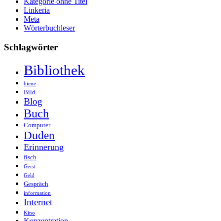
Kategorie ohne Titel
Linkeria
Meta
Wörterbuchleser
Schlagwörter
Bibliothek
biene
Bild
Blog
Buch
Computer
Duden
Erinnerung
fisch
Geist
Geld
Gespräch
information
Internet
Kino
Konzentration