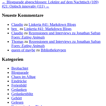
Beitragsnavigation
←
Blogparade abgeschlossen: Lektüre auf dem Nachttisch (109)
#21: Optisch innovativ (111)
→
Neueste Kommentare
Claudio
zu
Linkeria #41: Markdown Blogs
ben_
zu
Linkeria #41: Markdown Blogs
Claudio
zu
Rezensionen und Interviews zu Jonathan Safran
Foers:
Eating Animals
Thomas
zu
Rezensionen und Interviews zu Jonathan Safran
Foers:
Eating Animals
queen of maybe
zu
Bibliothekstypen
Kategorien
Beobachtet
Blogparade
Chaos im Alltag
Eindrücke
Ferienbild
Gedanken
Gedankenblitz
Gehört
Gelesen