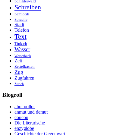
Schilderwald
Schreiben
Semiotik
Sprache
Stadt
Telefon
Text
Tink.ch
Wasser
Wörterbuch
Zeit
Zettelkasten
Zug
Zugfahren
Zürich
Blogroll
ahoi polloi
anmut und demut
coucou
Die Literarische
enzyglobe
Geschichte der Gegenwart