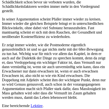
Schädlichkeit schon bevor sie verboten wurden, die
Schädlichkeitsfaktoren werden immer mehr in den Vordergrund
gestellt.
In seiner Argumentation scheint Pfaller immer wieder zu kreisen.
Immer wieder die gleichen Beispiele bringt er in unterschiedlichen
Blickwinkeln, ohne dabei viel Substanz herauszuholen. Fast
mantraartig scheint er sich mit dem Rauchen, der Gesundheit und
neoliberaler Kosteneffizienz zu wiederholen.
Er zeigt immer wieder, wie die Postmoderne eigentlich
genussfeindlich ist und so gar nichts mehr mit der 68er-Bewegung
zu tun hat. Wichtig war für mich vor allem das Kapitel, in dem er
auch auf die Dialektik der Dinge zu sprechen kommt, denn da zeigt
er, dass Verdoppelung ein wichtiger Faktor ist, dass Vernunft nur
dann vernünftig ist, wenn sie auch unvernünftig sein kann, dass ein
Erwachsener nur dann erwachsen ist, wenn er auch erwachsen
Erwachsen ist, also nicht so wie ein Kind erwachsen. Die
Doppelung mit Adjektiv scheint ihm der wichtigste Punkt, denn nur
so wird Genuss genussvoll, auch schon in der vorangegangenen
Argumentation macht sich Pfaller stark dafür, dass Masslosigkeit im
Mass gehalten wird oder dass die Vernunft im Zaum gehalten
werden muss, damit das Leben lebenswert bleibt.
Eine bereichernde
Lektüre
.