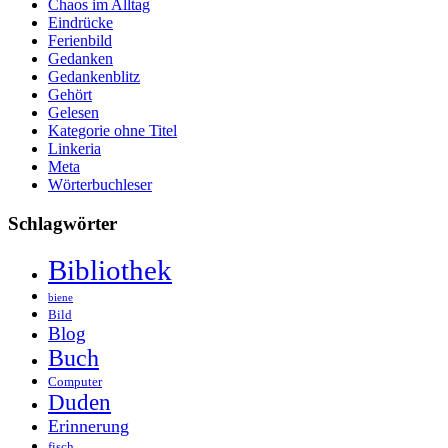
Chaos im Alltag
Eindrücke
Ferienbild
Gedanken
Gedankenblitz
Gehört
Gelesen
Kategorie ohne Titel
Linkeria
Meta
Wörterbuchleser
Schlagwörter
Bibliothek
biene
Bild
Blog
Buch
Computer
Duden
Erinnerung
fisch