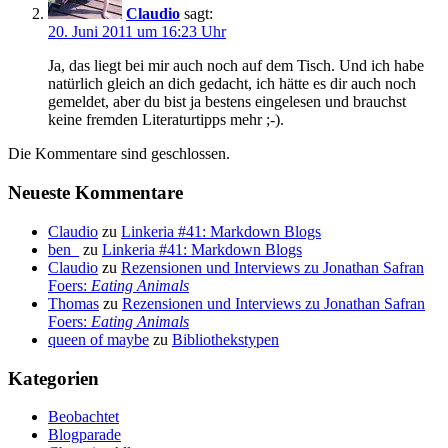
Claudio
sagt:
20. Juni 2011 um 16:23 Uhr
Ja, das liegt bei mir auch noch auf dem Tisch. Und ich habe
natürlich gleich an dich gedacht, ich hätte es dir auch noch
gemeldet, aber du bist ja bestens eingelesen und brauchst
keine fremden Literaturtipps mehr ;-).
Die Kommentare sind geschlossen.
Neueste Kommentare
Claudio
zu
Linkeria #41: Markdown Blogs
ben_
zu
Linkeria #41: Markdown Blogs
Claudio
zu
Rezensionen und Interviews zu Jonathan Safran
Foers:
Eating Animals
Thomas
zu
Rezensionen und Interviews zu Jonathan Safran
Foers:
Eating Animals
queen of maybe
zu
Bibliothekstypen
Kategorien
Beobachtet
Blogparade