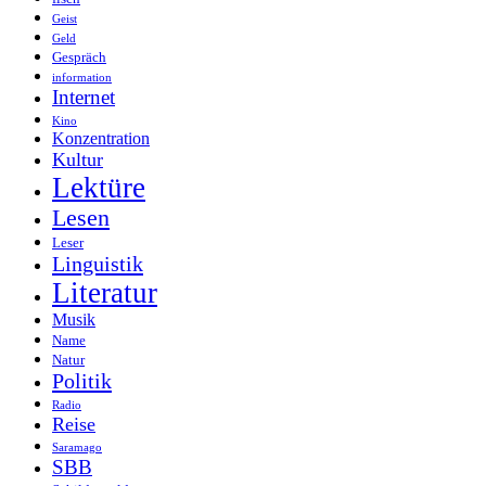
Geist
Geld
Gespräch
information
Internet
Kino
Konzentration
Kultur
Lektüre
Lesen
Leser
Linguistik
Literatur
Musik
Name
Natur
Politik
Radio
Reise
Saramago
SBB