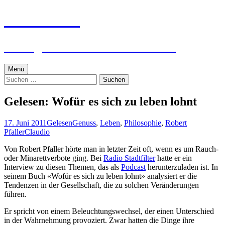
Zum
textworker
Inhalt
springen
Ein digital zensierter Sudelblock.
Menü
Suchen
nach:
Gelesen: Wofür es sich zu leben lohnt
17. Juni 2011
Gelesen
Genuss
,
Leben
,
Philosophie
,
Robert
Pfaller
Claudio
Von Robert Pfaller hörte man in letzter Zeit oft, wenn es um Rauch-
oder Minarettverbote ging. Bei
Radio Stadtfilter
hatte er ein
Interview zu diesen Themen, das als
Podcast
herunterzuladen ist. In
seinem Buch «Wofür es sich zu leben lohnt» analysiert er die
Tendenzen in der Gesellschaft, die zu solchen Veränderungen
führen.
Er spricht von einem Beleuchtungswechsel, der einen Unterschied
in der Wahrnehmung provoziert. Zwar hatten die Dinge ihre