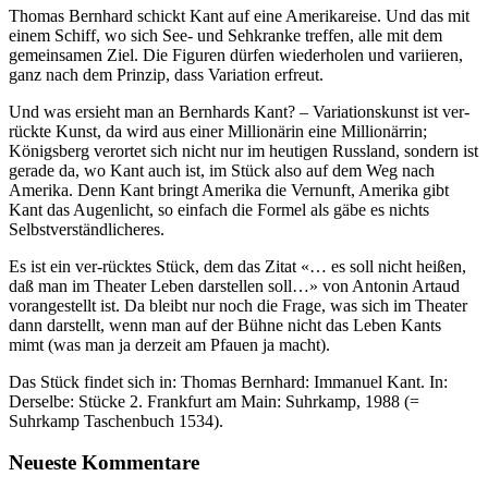
Thomas Bernhard schickt Kant auf eine Amerikareise. Und das mit
einem Schiff, wo sich See- und Sehkranke treffen, alle mit dem
gemeinsamen Ziel. Die Figuren dürfen wiederholen und variieren,
ganz nach dem Prinzip, dass Variation erfreut.
Und was ersieht man an Bernhards Kant? – Variationskunst ist ver-
rückte Kunst, da wird aus einer Millionärin eine Millionärrin;
Königsberg verortet sich nicht nur im heutigen Russland, sondern ist
gerade da, wo Kant auch ist, im Stück also auf dem Weg nach
Amerika. Denn Kant bringt Amerika die Vernunft, Amerika gibt
Kant das Augenlicht, so einfach die Formel als gäbe es nichts
Selbstverständlicheres.
Es ist ein ver-rücktes Stück, dem das Zitat «… es soll nicht heißen,
daß man im Theater Leben darstellen soll…» von Antonin Artaud
vorangestellt ist. Da bleibt nur noch die Frage, was sich im Theater
dann darstellt, wenn man auf der Bühne nicht das Leben Kants
mimt (was man ja derzeit am Pfauen ja macht).
Das Stück findet sich in: Thomas Bernhard: Immanuel Kant. In:
Derselbe: Stücke 2. Frankfurt am Main: Suhrkamp, 1988 (=
Suhrkamp Taschenbuch 1534).
Neueste Kommentare