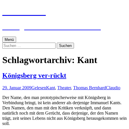
Zum
textworker
Inhalt
springen
Ein digital zensierter Sudelblock.
Menü
Suchen
nach:
Schlagwortarchiv: Kant
Königsberg ver-rückt
29. Januar 2009
Gelesen
Kant
,
Theater
,
Thomas Bernhard
Claudio
Der Name, den man prototypischerweise mit Königsberg in
Verbindung bringt, ist kein anderer als derjenige Immanuel Kants.
Den Namen, den man mit den Kritiken verknüpft, und dann
natürlich noch mit dem Gerücht, dass derjenige, der den Namen
trägt, zeit seines Lebens nicht aus Königsberg herausgekommen sein
soll.