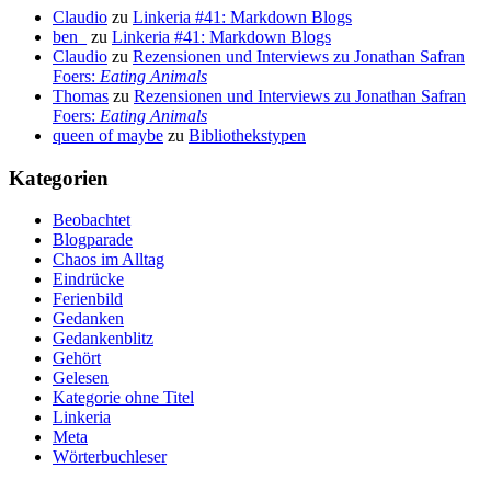
Claudio
zu
Linkeria #41: Markdown Blogs
ben_
zu
Linkeria #41: Markdown Blogs
Claudio
zu
Rezensionen und Interviews zu Jonathan Safran
Foers:
Eating Animals
Thomas
zu
Rezensionen und Interviews zu Jonathan Safran
Foers:
Eating Animals
queen of maybe
zu
Bibliothekstypen
Kategorien
Beobachtet
Blogparade
Chaos im Alltag
Eindrücke
Ferienbild
Gedanken
Gedankenblitz
Gehört
Gelesen
Kategorie ohne Titel
Linkeria
Meta
Wörterbuchleser