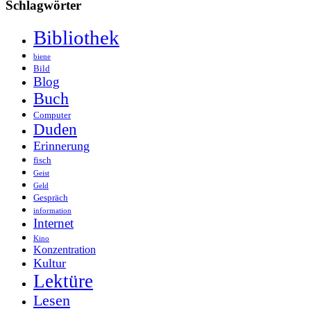
Schlagwörter
Bibliothek
biene
Bild
Blog
Buch
Computer
Duden
Erinnerung
fisch
Geist
Geld
Gespräch
information
Internet
Kino
Konzentration
Kultur
Lektüre
Lesen