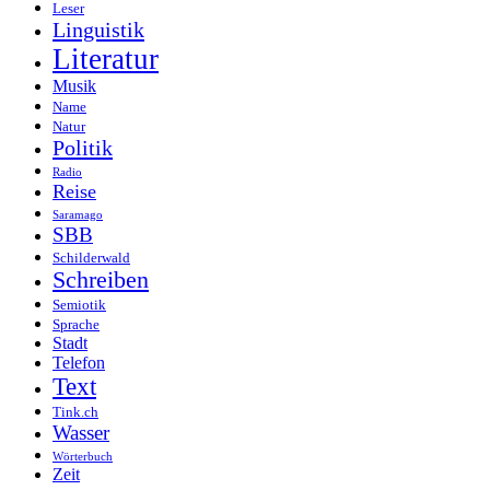
Leser
Linguistik
Literatur
Musik
Name
Natur
Politik
Radio
Reise
Saramago
SBB
Schilderwald
Schreiben
Semiotik
Sprache
Stadt
Telefon
Text
Tink.ch
Wasser
Wörterbuch
Zeit