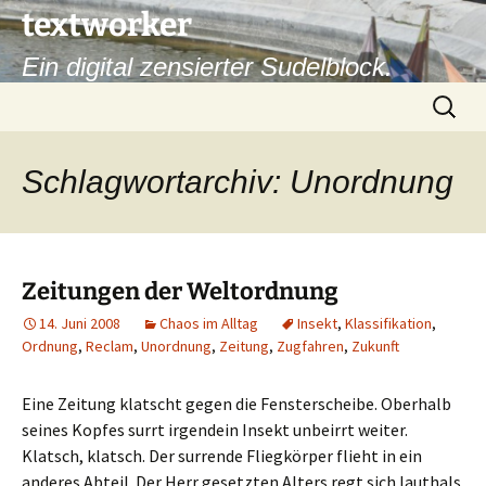
Zum
textworker
Inhalt
Ein digital zensierter Sudelblock.
springen
Suchen
nach:
Schlagwortarchiv: Unordnung
Zeitungen der Weltordnung
14. Juni 2008
Chaos im Alltag
Insekt
,
Klassifikation
,
Ordnung
,
Reclam
,
Unordnung
,
Zeitung
,
Zugfahren
,
Zukunft
Eine Zeitung klatscht gegen die Fensterscheibe. Oberhalb
seines Kopfes surrt irgendein Insekt unbeirrt weiter.
Klatsch, klatsch. Der surrende Fliegkörper flieht in ein
anderes Abteil. Der Herr gesetzten Alters regt sich lauthals