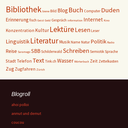
Bibliothek
Buch
Duden
Blog
Bild
Computer
biene
Internet
Erinnerung
fisch
Gespräch
Geist
Geld
information
Kino
Lektüre
Lesen
Kultur
Konzentration
Leser
Literatur
Linguistik
Politik
Musik
Name
Natur
Radio
Schreiben
SBB
Reise
Schilderwald
Semiotik
Sprache
Saramago
Text
Wasser
Stadt
Telefon
Zeit
Tink.ch
Zettelkasten
Wörterbuch
Zug
Zugfahren
Zürich
Blogroll
ahoi polloi
anmut und demut
coucou