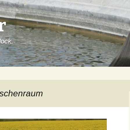
r
lock.
ischenraum