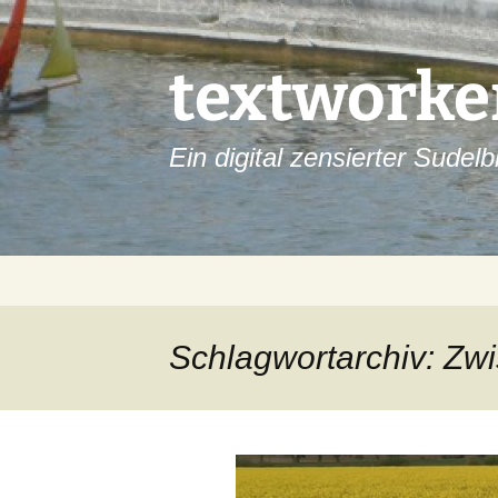
Zum
Inhalt
springen
textworke
Ein digital zensierter Sudelb
Schlagwortarchiv: Zw