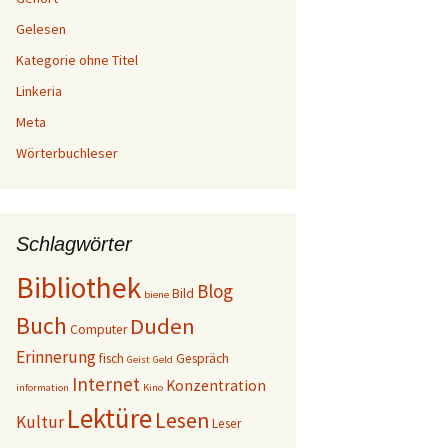
Gelesen
Kategorie ohne Titel
Linkeria
Meta
Wörterbuchleser
Schlagwörter
Bibliothek
Blog
Bild
biene
Buch
Duden
Computer
Erinnerung
fisch
Gespräch
Geist
Geld
Internet
Konzentration
information
Kino
Lektüre
Lesen
Kultur
Leser