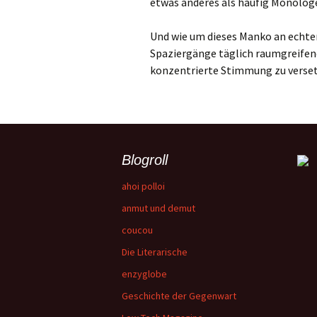
etwas anderes als häufig Monolog
Und wie um dieses Manko an echte
Spaziergänge täglich raumgreifend
konzentrierte Stimmung zu versetz
Blogroll
ahoi polloi
anmut und demut
coucou
Die Literarische
enzyglobe
Geschichte der Gegenwart