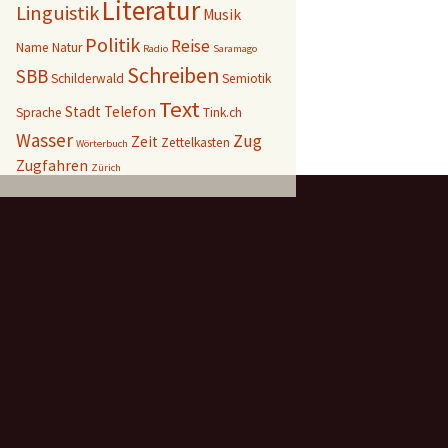
Literatur
Linguistik
Musik
Politik
Reise
Name
Natur
Radio
Saramago
Schreiben
SBB
Schilderwald
Semiotik
Text
Stadt
Telefon
Sprache
Tink.ch
Wasser
Zug
Zeit
Zettelkasten
Wörterbuch
Zugfahren
Zürich