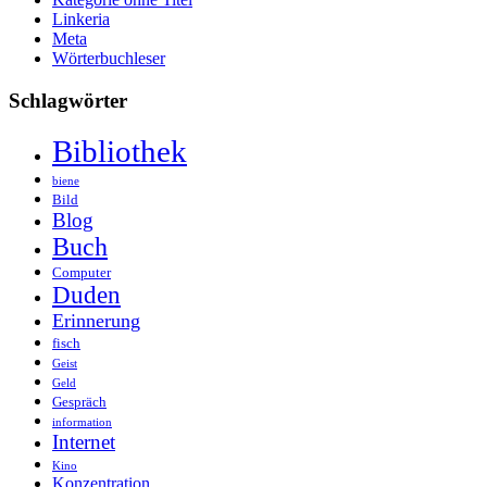
Linkeria
Meta
Wörterbuchleser
Schlagwörter
Bibliothek
biene
Bild
Blog
Buch
Computer
Duden
Erinnerung
fisch
Geist
Geld
Gespräch
information
Internet
Kino
Konzentration