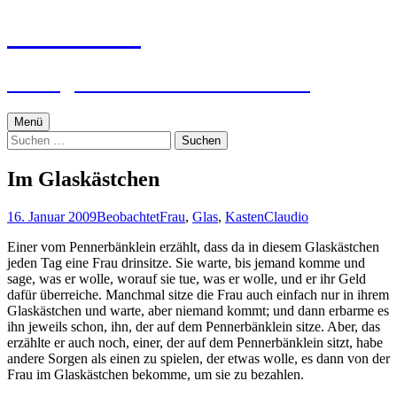
Zum
textworker
Inhalt
springen
Ein digital zensierter Sudelblock.
Menü
Suchen
nach:
Im Glaskästchen
16. Januar 2009
Beobachtet
Frau
,
Glas
,
Kasten
Claudio
Einer vom Pennerbänklein erzählt, dass da in diesem Glaskästchen
jeden Tag eine Frau drinsitze. Sie warte, bis jemand komme und
sage, was er wolle, worauf sie tue, was er wolle, und er ihr Geld
dafür überreiche. Manchmal sitze die Frau auch einfach nur in ihrem
Glaskästchen und warte, aber niemand kommt; und dann erbarme es
ihn jeweils schon, ihn, der auf dem Pennerbänklein sitze. Aber, das
erzählte er auch noch, einer, der auf dem Pennerbänklein sitzt, habe
andere Sorgen als einen zu spielen, der etwas wolle, es dann von der
Frau im Glaskästchen bekomme, um sie zu bezahlen.