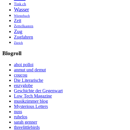
Tink.ch
Wasser
Wörterbuch
Zeit
Zettelkasten
Zug
Zugfahren
Zürich
Blogroll
ahoi polloi
anmut und demut
coucou
Die Literarische
enzyglobe
Geschichte der Gegenwart
Low Tech Magazine
musikzimmer blog
Mysterious Letters
nuss
ruhelos
sarah genner
threelittlebirds