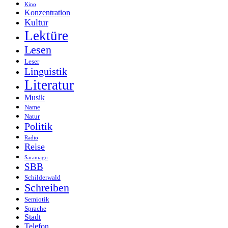
Kino
Konzentration
Kultur
Lektüre
Lesen
Leser
Linguistik
Literatur
Musik
Name
Natur
Politik
Radio
Reise
Saramago
SBB
Schilderwald
Schreiben
Semiotik
Sprache
Stadt
Telefon