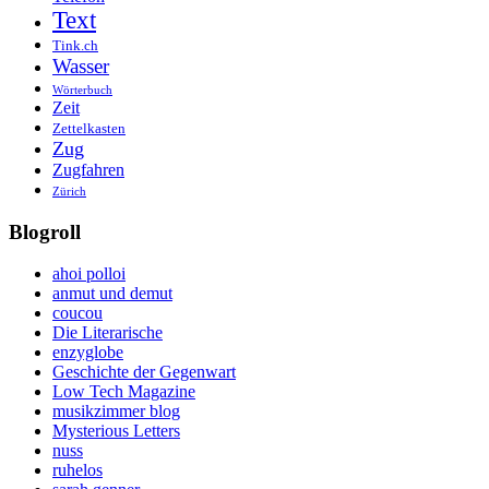
Text
Tink.ch
Wasser
Wörterbuch
Zeit
Zettelkasten
Zug
Zugfahren
Zürich
Blogroll
ahoi polloi
anmut und demut
coucou
Die Literarische
enzyglobe
Geschichte der Gegenwart
Low Tech Magazine
musikzimmer blog
Mysterious Letters
nuss
ruhelos