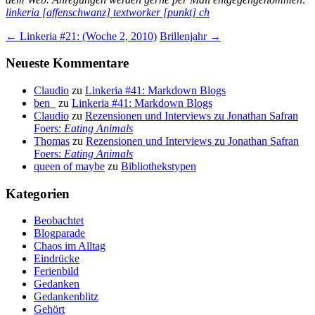
linkeria [affenschwanz] textworker [punkt] ch
Beitragsnavigation
←
Linkeria #21: (Woche 2, 2010)
Brillenjahr
→
Neueste Kommentare
Claudio
zu
Linkeria #41: Markdown Blogs
ben_
zu
Linkeria #41: Markdown Blogs
Claudio
zu
Rezensionen und Interviews zu Jonathan Safran
Foers:
Eating Animals
Thomas
zu
Rezensionen und Interviews zu Jonathan Safran
Foers:
Eating Animals
queen of maybe
zu
Bibliothekstypen
Kategorien
Beobachtet
Blogparade
Chaos im Alltag
Eindrücke
Ferienbild
Gedanken
Gedankenblitz
Gehört