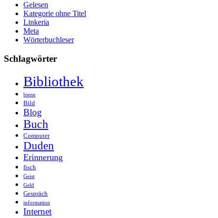
Gelesen
Kategorie ohne Titel
Linkeria
Meta
Wörterbuchleser
Schlagwörter
Bibliothek
biene
Bild
Blog
Buch
Computer
Duden
Erinnerung
fisch
Geist
Geld
Gespräch
information
Internet