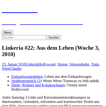
Zum
textworker
Inhalt
springen
Ein digital zensierter Sudelblock.
Menü
Suchen
nach:
Linkeria #22: Aus dem Leben (Woche 3,
2010)
23. Januar 2010
Linkeria
Hollywood
,
Strasse
,
Strassenbahn
,
Tram
,
Wien
Claudio
Einkaufswagenleben
: Leben aus dem Einkaufswagen.
Straßengespräch (2)
: Wenn Wiens Tramway zu früh anhält.
Diebe, Rentner und Kräuterschnaps
: Vienna meets
Hollywood.
Jeden Samstag 3 Links und Kürzestzusammenfassungen zu
interessanten, visionären, relevanten und lesenswerten Texten aus
dem Web. Anregungen werden gerne per Mail entgegengenommen: