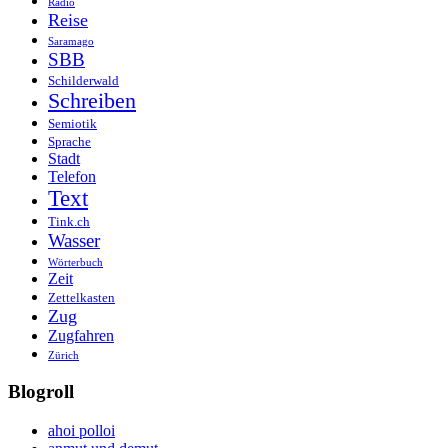
Radio
Reise
Saramago
SBB
Schilderwald
Schreiben
Semiotik
Sprache
Stadt
Telefon
Text
Tink.ch
Wasser
Wörterbuch
Zeit
Zettelkasten
Zug
Zugfahren
Zürich
Blogroll
ahoi polloi