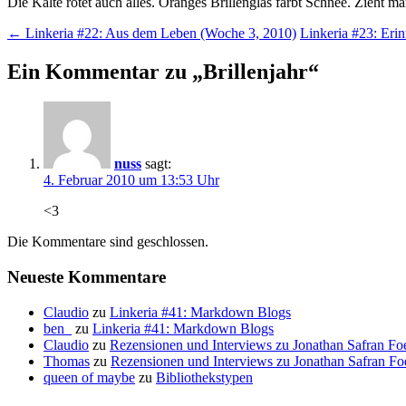
Die Kälte rötet auch alles. Oranges Brillenglas färbt Schnee. Zieht m
Beitragsnavigation
←
Linkeria #22: Aus dem Leben (Woche 3, 2010)
Linkeria #23: Eri
Ein Kommentar zu „
Brillenjahr
“
nuss
sagt:
4. Februar 2010 um 13:53 Uhr
<3
Die Kommentare sind geschlossen.
Neueste Kommentare
Claudio
zu
Linkeria #41: Markdown Blogs
ben_
zu
Linkeria #41: Markdown Blogs
Claudio
zu
Rezensionen und Interviews zu Jonathan Safran Fo
Thomas
zu
Rezensionen und Interviews zu Jonathan Safran Fo
queen of maybe
zu
Bibliothekstypen