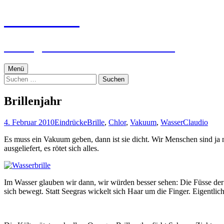
Zum
textworker
Inhalt
springen
Ein digital zensierter Sudelblock.
Menü
Suchen
nach:
Brillenjahr
4. Februar 2010
Eindrücke
Brille
,
Chlor
,
Vakuum
,
Wasser
Claudio
Es muss ein Vakuum geben, dann ist sie dicht. Wir Menschen sind ja 
ausgeliefert, es rötet sich alles.
Im Wasser glauben wir dann, wir würden besser sehen: Die Füsse der 
sich bewegt. Statt Seegras wickelt sich Haar um die Finger. Eigentlic