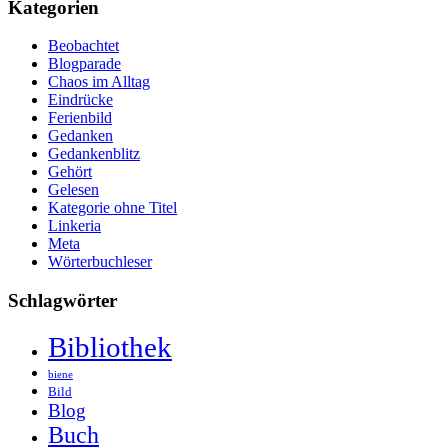
Kategorien
Beobachtet
Blogparade
Chaos im Alltag
Eindrücke
Ferienbild
Gedanken
Gedankenblitz
Gehört
Gelesen
Kategorie ohne Titel
Linkeria
Meta
Wörterbuchleser
Schlagwörter
Bibliothek
biene
Bild
Blog
Buch