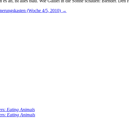
an es ab, ist alles blau. Wie Galilei in die Sonne schauen: Blender. D
nnerungskasten (Woche 4/5, 2010)
→
ers:
Eating Animals
ers:
Eating Animals