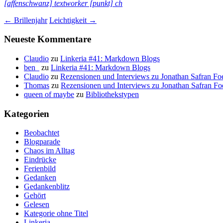
[affenschwanz] textworker [punkt] ch
Beitragsnavigation
←
Brillenjahr
Leichtigkeit
→
Neueste Kommentare
Claudio
zu
Linkeria #41: Markdown Blogs
ben_
zu
Linkeria #41: Markdown Blogs
Claudio
zu
Rezensionen und Interviews zu Jonathan Safran Fo
Thomas
zu
Rezensionen und Interviews zu Jonathan Safran Fo
queen of maybe
zu
Bibliothekstypen
Kategorien
Beobachtet
Blogparade
Chaos im Alltag
Eindrücke
Ferienbild
Gedanken
Gedankenblitz
Gehört
Gelesen
Kategorie ohne Titel
Linkeria