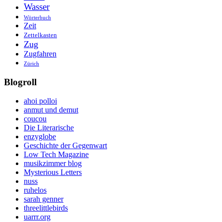
Wasser
Wörterbuch
Zeit
Zettelkasten
Zug
Zugfahren
Zürich
Blogroll
ahoi polloi
anmut und demut
coucou
Die Literarische
enzyglobe
Geschichte der Gegenwart
Low Tech Magazine
musikzimmer blog
Mysterious Letters
nuss
ruhelos
sarah genner
threelittlebirds
uarrr.org