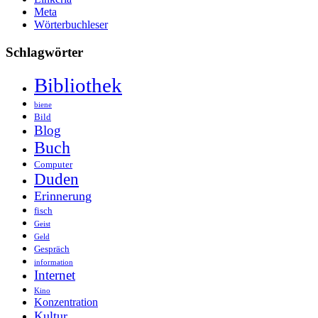
Meta
Wörterbuchleser
Schlagwörter
Bibliothek
biene
Bild
Blog
Buch
Computer
Duden
Erinnerung
fisch
Geist
Geld
Gespräch
information
Internet
Kino
Konzentration
Kultur