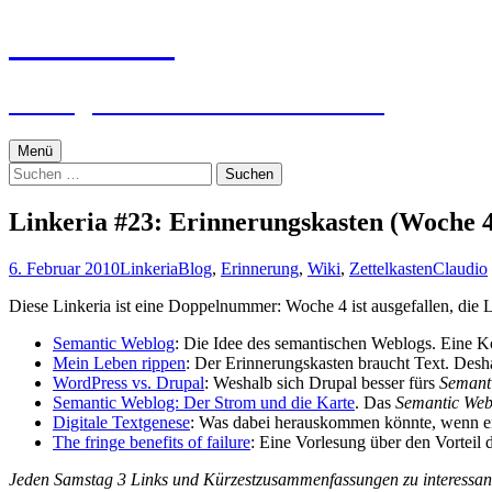
Zum
textworker
Inhalt
springen
Ein digital zensierter Sudelblock.
Menü
Suchen
nach:
Linkeria #23: Erinnerungskasten (Woche 4
6. Februar 2010
Linkeria
Blog
,
Erinnerung
,
Wiki
,
Zettelkasten
Claudio
Diese Linkeria ist eine Doppelnummer: Woche 4 ist ausgefallen, die L
Semantic Weblog
: Die Idee des semantischen Weblogs. Eine Ko
Mein Leben rippen
: Der Erinnerungskasten braucht Text. Des
WordPress vs. Drupal
: Weshalb sich Drupal besser fürs
Semant
Semantic Weblog: Der Strom und die Karte
. Das
Semantic Web
Digitale Textgenese
: Was dabei herauskommen könnte, wenn e
The fringe benefits of failure
: Eine Vorlesung über den Vorteil
Jeden Samstag 3 Links und Kürzestzusammenfassungen zu interessan