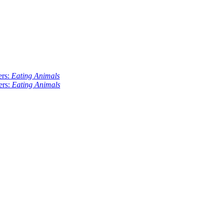
ers:
Eating Animals
ers:
Eating Animals