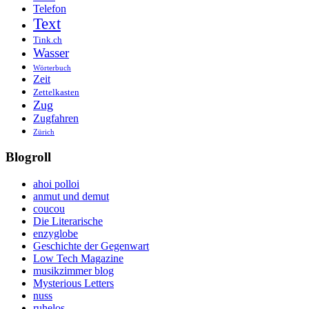
Telefon
Text
Tink.ch
Wasser
Wörterbuch
Zeit
Zettelkasten
Zug
Zugfahren
Zürich
Blogroll
ahoi polloi
anmut und demut
coucou
Die Literarische
enzyglobe
Geschichte der Gegenwart
Low Tech Magazine
musikzimmer blog
Mysterious Letters
nuss
ruhelos