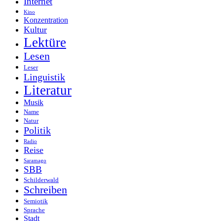
Internet
Kino
Konzentration
Kultur
Lektüre
Lesen
Leser
Linguistik
Literatur
Musik
Name
Natur
Politik
Radio
Reise
Saramago
SBB
Schilderwald
Schreiben
Semiotik
Sprache
Stadt