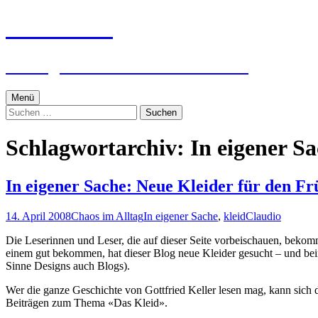
Zum
textworker
Inhalt
springen
Ein digital zensierter Sudelblock.
Menü
Suchen
nach:
Schlagwortarchiv: In eigener S
In eigener Sache: Neue Kleider für den Fr
14. April 2008
Chaos im Alltag
In eigener Sache
,
kleid
Claudio
Die Leserinnen und Leser, die auf dieser Seite vorbeischauen, bekomm
einem gut bekommen, hat dieser Blog neue Kleider gesucht – und b
Sinne Designs auch Blogs).
Wer die ganze Geschichte von Gottfried Keller lesen mag, kann sich
Beiträgen zum Thema «Das Kleid».