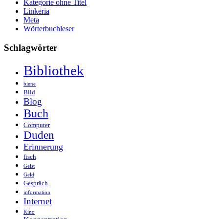
Kategorie ohne Titel
Linkeria
Meta
Wörterbuchleser
Schlagwörter
Bibliothek
biene
Bild
Blog
Buch
Computer
Duden
Erinnerung
fisch
Geist
Geld
Gespräch
information
Internet
Kino