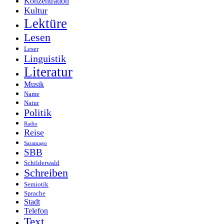
Konzentration
Kultur
Lektüre
Lesen
Leser
Linguistik
Literatur
Musik
Name
Natur
Politik
Radio
Reise
Saramago
SBB
Schilderwald
Schreiben
Semiotik
Sprache
Stadt
Telefon
Text