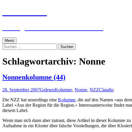
Zum
textworker
Inhalt
springen
Ein digital zensierter Sudelblock.
Menü
Suchen
nach:
Schlagwortarchiv: Nonne
Nonnenkolumne (44)
28. September 2007
Gelesen
Kolumne
,
Nonne
,
NZZ
Claudio
Die NZZ hat neuerdings eine
Kolumne
, die auf den Namen «aus dem K
Label «Aus der Region für die Region.» Interessanterweise findet ma
diesem Label.
Wenn man sich dann aber zutraut, diese Artikel in dieser Kolumne z
Aufnahme in ein Kloster über falsche Vorstellungen, die über Klosterfr