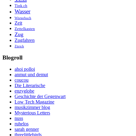
Tink.ch
Wasser
Wörterbuch
Zeit
Zettelkasten
Zug
Zugfahren
Zürich
Blogroll
ahoi polloi
anmut und demut
coucou
Die Literarische
enzyglobe
Geschichte der Gegenwart
Low Tech Magazine
musikzimmer blog
Mysterious Letters
nuss
ruhelos
sarah genner
threelittlebirds