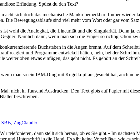
randiose Erfindung. Spürst du den Text?
, macht sich doch das mechanische Manko bemerkbar: Immer wieder k
aben. Die Bewegungsabläufe sind viel mehr vom Wort oder gar vom Satz
 ist wohl die Analogität, die Linearität und die Singularität. Denn ja, 
r Gegner: Nämlich dann, wenn man sich die Finger so richtig schön zw
 konkurrenzierende Buchstaben in die Augen brennt. Auf dem Schreibti
arauf reagiert und Programme entwickelt hätten, nein, bei der Schreibm
ile weiter oben etwas einfügen, das geht nicht. Es gehört an der Schre
er wenn man so ein IBM-Ding mit Kugelkopf ausgesucht hat, auch neue
n Mal, nicht in Tausend Ausdrucken. Den Text gibts auf Papier mit dies
Blätter beschreiben.
,
SBB
,
Zug
Claudio
Wir telefonieren, dann stellt sich heraus, ob es Sie gibt.» Im nächste
und Unterschrift in die Hand. Es gibt keine Vorschläge, wie es sein