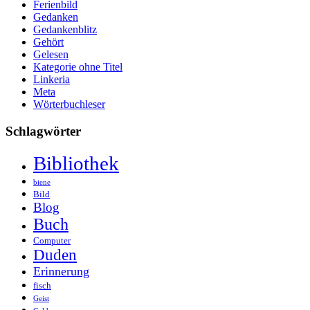
Ferienbild
Gedanken
Gedankenblitz
Gehört
Gelesen
Kategorie ohne Titel
Linkeria
Meta
Wörterbuchleser
Schlagwörter
Bibliothek
biene
Bild
Blog
Buch
Computer
Duden
Erinnerung
fisch
Geist