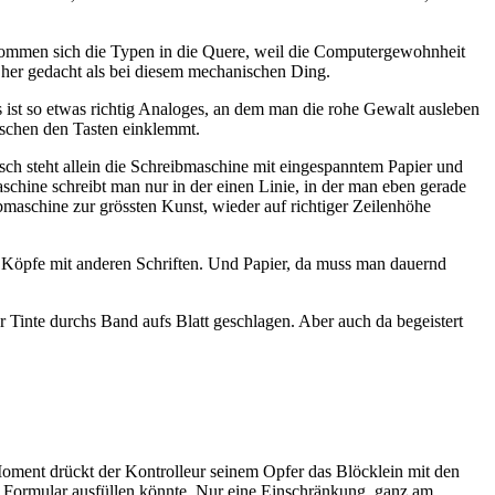
ommen sich die Typen in die Quere, weil die Computergewohnheit
 her gedacht als bei diesem mechanischen Ding.
es ist so etwas richtig Analoges, an dem man die rohe Gewalt ausleben
ischen den Tasten einklemmt.
sch steht allein die Schreibmaschine mit eingespanntem Papier und
aschine schreibt man nur in der einen Linie, in der man eben gerade
ibmaschine zur grössten Kunst, wieder auf richtiger Zeilenhöhe
 Köpfe mit anderen Schriften. Und Papier, da muss man dauernd
er Tinte durchs Band aufs Blatt geschlagen. Aber auch da begeistert
n Moment drückt der Kontrolleur seinem Opfer das Blöcklein mit den
 Formular ausfüllen könnte. Nur eine Einschränkung, ganz am