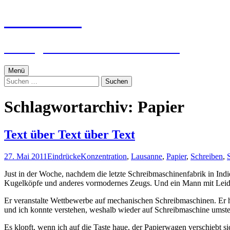
Zum
textworker
Inhalt
springen
Ein digital zensierter Sudelblock.
Menü
Suchen
nach:
Schlagwortarchiv: Papier
Text über Text über Text
27. Mai 2011
Eindrücke
Konzentration
,
Lausanne
,
Papier
,
Schreiben
,
Just in der Woche, nachdem die letzte Schreibmaschinenfabrik in Ind
Kugelköpfe und anderes vormodernes Zeugs. Und ein Mann mit Leid
Er veranstalte Wettbewerbe auf mechanischen Schreibmaschinen. Er hat
und ich konnte verstehen, weshalb wieder auf Schreibmaschine umsteigt
Es klopft, wenn ich auf die Taste haue, der Papierwagen verschiebt s