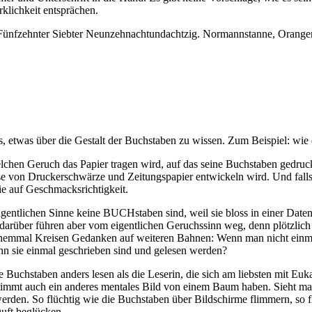
rklichkeit entsprächen.
Fünfzehnter Siebter Neunzehnachtundachtzig. Normannstanne, Orangen
es, etwas über die Gestalt der Buchstaben zu wissen. Zum Beispiel: wie
elchen Geruch das Papier tragen wird, auf das seine Buchstaben gedruck
 von Druckerschwärze und Zeitungspapier entwickeln wird. Und falls di
ie auf Geschmacksrichtigkeit.
igentlichen Sinne keine BUCHstaben sind, weil sie bloss in einer Date
rüber führen aber vom eigentlichen Geruchssinn weg, denn plötzlich sp
einemmal Kreisen Gedanken auf weiteren Bahnen: Wenn man nicht einma
n sie einmal geschrieben sind und gelesen werden?
ie Buchstaben anders lesen als die Leserin, die sich am liebsten mit Eu
timmt auch ein anderes mentales Bild von einem Baum haben. Sieht man 
erden. So flüchtig wie die Buchstaben über Bildschirme flimmern, so f
uft beglücken.