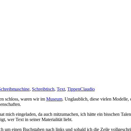
Schreibmaschine
,
Schreibtisch
,
Text
,
Tippen
Claudio
ien schloss, waren wir im
Museum
. Unglaublich, diese vielen Modelle,
enschaften.
 mich eingeladen, da auch mitzumachen, ich hätte ein bisschen Talent,
, wer Text in seiner Materialität liebt.
ich um einen Buchstaben nach links und sobald ich die Zeile vollgesch