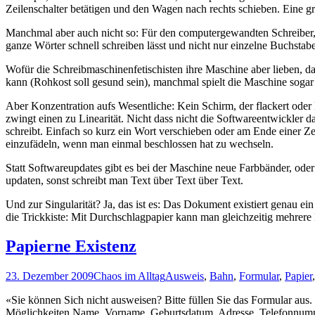
Zeilenschalter betätigen und den Wagen nach rechts schieben. Eine g
Manchmal aber auch nicht so: Für den computergewandten Schreiber
ganze Wörter schnell schreiben lässt und nicht nur einzelne Buchst
Wofür die Schreibmaschinenfetischisten ihre Maschine aber lieben, das
kann (Rohkost soll gesund sein), manchmal spielt die Maschine soga
Aber Konzentration aufs Wesentliche: Kein Schirm, der flackert oder
zwingt einen zu Linearität. Nicht dass nicht die Softwareentwickler d
schreibt. Einfach so kurz ein Wort verschieben oder am Ende einer Ze
einzufädeln, wenn man einmal beschlossen hat zu wechseln.
Statt Softwareupdates gibt es bei der Maschine neue Farbbänder, od
updaten, sonst schreibt man Text über Text über Text.
Und zur Singularität? Ja, das ist es: Das Dokument existiert genau ei
die Trickkiste: Mit Durchschlagpapier kann man gleichzeitig mehrere 
Papierne Existenz
23. Dezember 2009
Chaos im Alltag
Ausweis
,
Bahn
,
Formular
,
Papier
«Sie können Sich nicht ausweisen? Bitte füllen Sie das Formular aus. 
Möglichkeiten Name, Vorname, Geburtsdatum, Adresse, Telefonnummer 