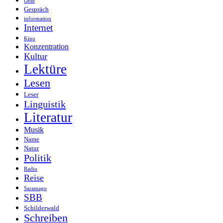
Geld
Gespräch
information
Internet
Kino
Konzentration
Kultur
Lektüre
Lesen
Leser
Linguistik
Literatur
Musik
Name
Natur
Politik
Radio
Reise
Saramago
SBB
Schilderwald
Schreiben