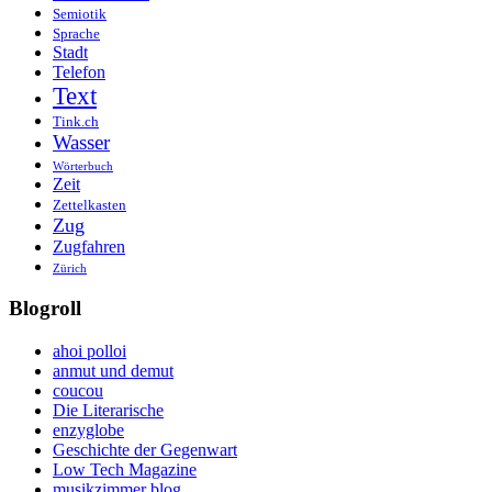
Semiotik
Sprache
Stadt
Telefon
Text
Tink.ch
Wasser
Wörterbuch
Zeit
Zettelkasten
Zug
Zugfahren
Zürich
Blogroll
ahoi polloi
anmut und demut
coucou
Die Literarische
enzyglobe
Geschichte der Gegenwart
Low Tech Magazine
musikzimmer blog