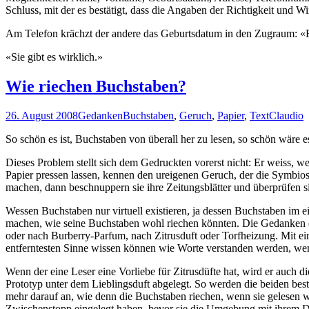
Schluss, mit der es bestätigt, dass die Angaben der Richtigkeit und Wi
Am Telefon krächzt der andere das Geburtsdatum in den Zugraum: «
«Sie gibt es wirklich.»
Wie riechen Buchstaben?
26. August 2008
Gedanken
Buchstaben
,
Geruch
,
Papier
,
Text
Claudio
So schön es ist, Buchstaben von überall her zu lesen, so schön wäre 
Dieses Problem stellt sich dem Gedruckten vorerst nicht: Er weiss, w
Papier pressen lassen, kennen den ureigenen Geruch, der die Symbiose
machen, dann beschnuppern sie ihre Zeitungsblätter und überprüfen s
Wessen Buchstaben nur virtuell existieren, ja dessen Buchstaben im e
machen, wie seine Buchstaben wohl riechen könnten. Die Gedanken da
oder nach Burberry-Parfum, nach Zitrusduft oder Torfheizung. Mit 
entferntesten Sinne wissen können wie Worte verstanden werden, wen
Wenn der eine Leser eine Vorliebe für Zitrusdüfte hat, wird er auch d
Prototyp unter dem Lieblingsduft abgelegt. So werden die beiden bes
mehr darauf an, wie denn die Buchstaben riechen, wenn sie gelesen w
Zwischenstopp eingelegt haben, bevor sie die Umgebung mit ihrem D