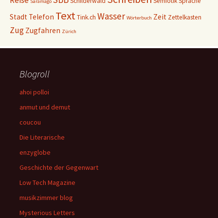
Reise
Schilderwald
Semiotik
Sprache
Saramago
Text
Wasser
Stadt
Telefon
Zeit
Tink.ch
Zettelkasten
Wörterbuch
Zug
Zugfahren
Zürich
Blogroll
ahoi polloi
anmut und demut
coucou
Die Literarische
enzyglobe
Geschichte der Gegenwart
Low Tech Magazine
musikzimmer blog
Mysterious Letters