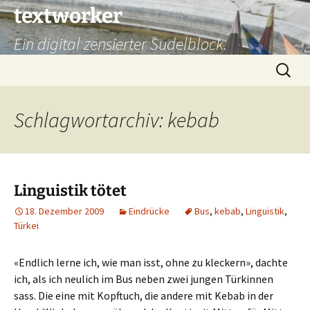
Zum
textworker
Inhalt
Ein digital zensierter Sudelblock.
springen
Suchen
nach:
Schlagwortarchiv: kebab
Linguistik tötet
18. Dezember 2009
Eindrücke
Bus
,
kebab
,
Linguistik
,
Türkei
«Endlich lerne ich, wie man isst, ohne zu kleckern», dachte
ich, als ich neulich im Bus neben zwei jungen Türkinnen
sass. Die eine mit Kopftuch, die andere mit Kebab in der