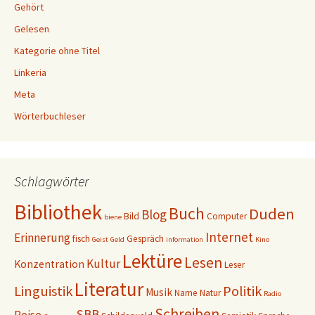
Gehört
Gelesen
Kategorie ohne Titel
Linkeria
Meta
Wörterbuchleser
Schlagwörter
Bibliothek
Buch
Duden
Blog
Bild
Computer
biene
Internet
Erinnerung
fisch
Gespräch
Geist
Geld
information
Kino
Lektüre
Lesen
Kultur
Konzentration
Leser
Literatur
Linguistik
Politik
Musik
Name
Natur
Radio
Schreiben
SBB