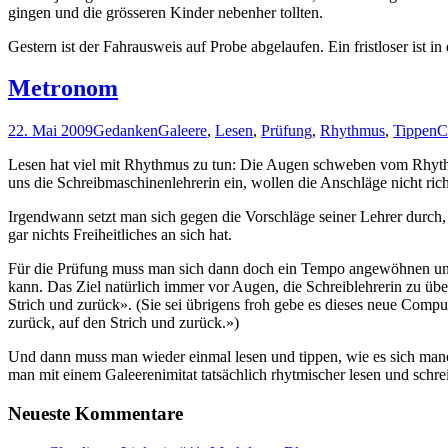
gingen und die grösseren Kinder nebenher tollten.
Gestern ist der Fahrausweis auf Probe abgelaufen. Ein fristloser ist in 
Metronom
22. Mai 2009
Gedanken
Galeere
,
Lesen
,
Prüfung
,
Rhythmus
,
Tippen
C
Lesen hat viel mit Rhythmus zu tun: Die Augen schweben vom Rhythmus 
uns die Schreibmaschinenlehrerin ein, wollen die Anschläge nicht rich
Irgendwann setzt man sich gegen die Vorschläge seiner Lehrer durch,
gar nichts Freiheitliches an sich hat.
Für die Prüfung muss man sich dann doch ein Tempo angewöhnen und 
kann. Das Ziel natürlich immer vor Augen, die Schreiblehrerin zu übe
Strich und zurück». (Sie sei übrigens froh gebe es dieses neue Comp
zurück, auf den Strich und zurück.»)
Und dann muss man wieder einmal lesen und tippen, wie es sich manch
man mit einem Galeerenimitat tatsächlich rhytmischer lesen und schre
Neueste Kommentare