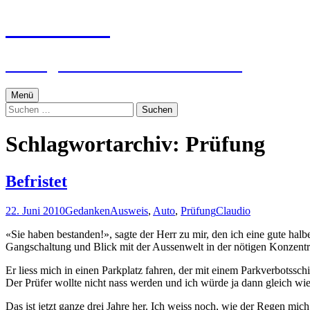
Zum
textworker
Inhalt
springen
Ein digital zensierter Sudelblock.
Menü
Suchen
nach:
Schlagwortarchiv: Prüfung
Befristet
22. Juni 2010
Gedanken
Ausweis
,
Auto
,
Prüfung
Claudio
«Sie haben bestanden!», sagte der Herr zu mir, den ich eine gute ha
Gangschaltung und Blick mit der Aussenwelt in der nötigen Konzentr
Er liess mich in einen Parkplatz fahren, der mit einem Parkverbotssc
Der Prüfer wollte nicht nass werden und ich würde ja dann gleich wied
Das ist jetzt ganze drei Jahre her. Ich weiss noch, wie der Regen mich