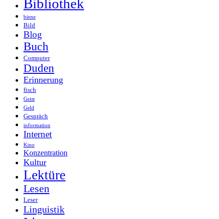
Bibliothek
biene
Bild
Blog
Buch
Computer
Duden
Erinnerung
fisch
Geist
Geld
Gespräch
information
Internet
Kino
Konzentration
Kultur
Lektüre
Lesen
Leser
Linguistik