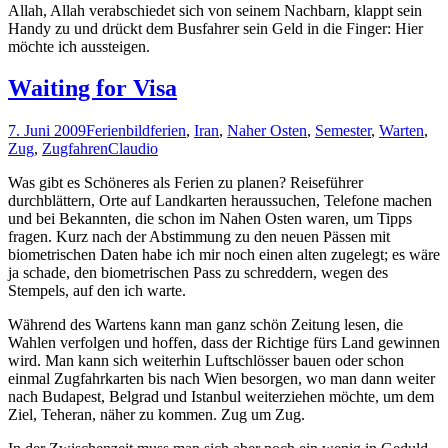
Allah, Allah verabschiedet sich von seinem Nachbarn, klappt sein
Handy zu und drückt dem Busfahrer sein Geld in die Finger: Hier
möchte ich aussteigen.
Waiting for Visa
7. Juni 2009
Ferienbild
ferien
,
Iran
,
Naher Osten
,
Semester
,
Warten
,
Zug
,
Zugfahren
Claudio
Was gibt es Schöneres als Ferien zu planen? Reiseführer
durchblättern, Orte auf Landkarten heraussuchen, Telefone machen
und bei Bekannten, die schon im Nahen Osten waren, um Tipps
fragen. Kurz nach der Abstimmung zu den neuen Pässen mit
biometrischen Daten habe ich mir noch einen alten zugelegt; es wäre
ja schade, den biometrischen Pass zu schreddern, wegen des
Stempels, auf den ich warte.
Während des Wartens kann man ganz schön Zeitung lesen, die
Wahlen verfolgen und hoffen, dass der Richtige fürs Land gewinnen
wird. Man kann sich weiterhin Luftschlösser bauen oder schon
einmal Zugfahrkarten bis nach Wien besorgen, wo man dann weiter
nach Budapest, Belgrad und Istanbul weiterziehen möchte, um dem
Ziel, Teheran, näher zu kommen. Zug um Zug.