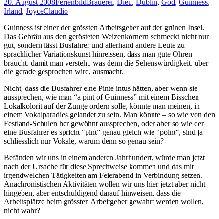
20. August 2008
Ferienbild
Brauerei
,
Dieu
,
Dublin
,
God
,
Guinness
,
Irland
,
Joyce
Claudio
Guinness ist einer der grössten Arbeitsgeber auf der grünen Insel.
Das Gebräu aus den gerösteten Weizenkörnern schmeckt nicht nur
gut, sondern lässt Busfahrer und allerhand andere Leute zu
sprachlicher Variationskunst hinreissen, dass man gute Ohren
braucht, damit man versteht, was denn die Sehenswürdigkeit, über
die gerade gesprochen wird, ausmacht.
Nicht, dass die Busfahrer eine Pinte intus hätten, aber wenn sie
aussprechen, wie man “a pint of Guinness” mit einem Bisschen
Lokalkolorit auf der Zunge ordern solle, könnte man meinen, in
einem Vokalparadies gelandet zu sein. Man könnte – so wie von den
Festland-Schulen her gewöhnt aussprechen, oder aber so wie der
eine Busfahrer es spricht “pint” genau gleich wie “point”, sind ja
schliesslich nur Vokale, warum denn so genau sein?
Befänden wir uns in einem anderen Jahrhundert, würde man jetzt
nach der Ursache für diese Sprechweise kommen und das mit
irgendwelchen Tätigkeiten am Feierabend in Verbindung setzen.
Anachronistischen Aktivitäten wollen wir uns hier jetzt aber nicht
hingeben, aber entschuldigend darauf hinweisen, dass die
Arbeitsplätze beim grössten Arbeitgeber gewahrt werden wollen,
nicht wahr?