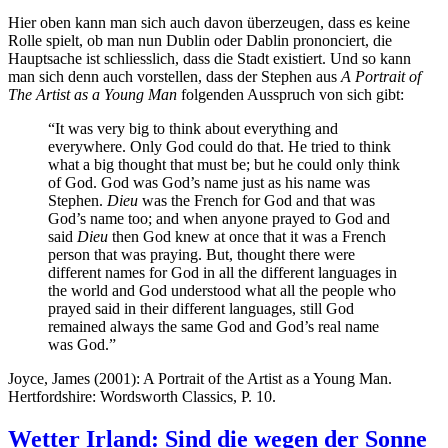
Hier oben kann man sich auch davon überzeugen, dass es keine
Rolle spielt, ob man nun Dublin oder Dablin prononciert, die
Hauptsache ist schliesslich, dass die Stadt existiert. Und so kann
man sich denn auch vorstellen, dass der Stephen aus
A Portrait of
The Artist as a Young Man
folgenden Ausspruch von sich gibt:
“It was very big to think about everything and
everywhere. Only God could do that. He tried to think
what a big thought that must be; but he could only think
of God. God was God’s name just as his name was
Stephen.
Dieu
was the French for God and that was
God’s name too; and when anyone prayed to God and
said
Dieu
then God knew at once that it was a French
person that was praying. But, thought there were
different names for God in all the different languages in
the world and God understood what all the people who
prayed said in their different languages, still God
remained always the same God and God’s real name
was God.”
Joyce, James (2001): A Portrait of the Artist as a Young Man.
Hertfordshire: Wordsworth Classics, P. 10.
Wetter Irland: Sind die wegen der Sonne