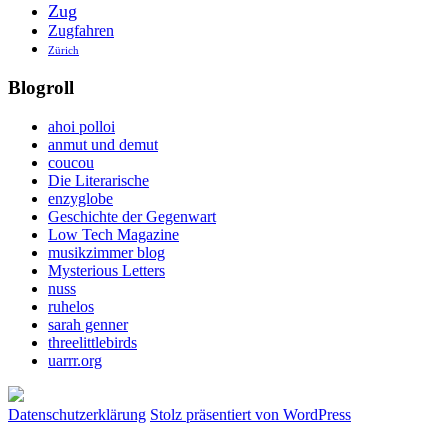
Zug
Zugfahren
Zürich
Blogroll
ahoi polloi
anmut und demut
coucou
Die Literarische
enzyglobe
Geschichte der Gegenwart
Low Tech Magazine
musikzimmer blog
Mysterious Letters
nuss
ruhelos
sarah genner
threelittlebirds
uarrr.org
Datenschutzerklärung
Stolz präsentiert von WordPress