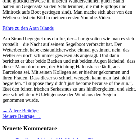
(und glücklicherweise in unseren Wanderschuhen guten Stand
hatten im Gegensatz zu den Schülerinnen, die mit Flipflops und
Minirock aufs Boot gestiegen sind). Man mache sich aber von den
Wellen selbst ein Bild in meinem ersten Youtube-Video.
Fähre zu den Aran Islands
Am Strand begegnet uns ein Ire, der – hartgesotten wie man es sich
vorstellt – die Nacht auf seinem Segelboot verbracht hat. Der
Wetterbericht habe erstaunlicherweise einmal gestimmt, nein, das
Wetter sei noch schlimmer gewesen als angesagt. Und dann
berichtet er über beide Backen und mit beiden Augen lächelnd, dass
dieser Mann dort oben, der Richtung Hafenstrasse läuft, aus
Barcelona sei. Mit seinen Kollegen sei er hierher gekommen und
ihren Frauen. Dass dieser so schnell weggeht kann man fast nicht
begreifen. “I suppose they didn’t just become because of the sun.”,
lässt den feinen irischen Sarkasmus zu uns hinübergleiten, und sieht,
wie schnell dem EU-Mitgenosse der Wind aus den Segeln
genommen wurde.
Beitragsnavigation
←
Ältere Beiträge
Neuere Beiträge
→
Neueste Kommentare