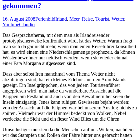
gekommen?
16. August 2008
Ferienbild
Irland
,
Meer
,
Reise
,
Tourist
,
Wetter
,
Youtube
Claudio
Das Gesprächsthema, mit dem man als Irlandreisender
prototypischerweise konfrontiert wird, ist das Wetter. Warum fragt
man sich da gar nicht mehr, wenn man einen Reiseführer konsultiert
hat, es wird einem eine Niederschlagsmenge prophezeit, da können
Wüstenbewohner nur neidisch werden, wenn sie wieder einmal
einer Fata Morgana aufgesessen sind.
Dass aber selbst Iren manchmal vom Thema Wetter nicht
abzubringen sind, hat ein kleines Erlebnis auf den Aran Islands
gezeigt. Ein Inselgrüppchen, das von jedem Touristenführer
angepriesen wird, man habe da wunderbare Aussicht auf die
Klippen am Festland und auch von den Bewohnern her seien die
Inseln einzigartig. Jenes kann ruhigen Gewissens bejaht werden;
von der Aussicht auf die Klippen war bei unserem Ausflug nichts zu
spüren. Vielmehr war der Himmel bedeckt von Wolken, Nebel
verdeckte die Sicht und ein fieser Wind Blies um die Ohren.
Umso lustiger mussten da die Menschen auf uns Wirken, nachdem
wir das Stampfen und Rollen der Fähre hinter uns gebracht hatten