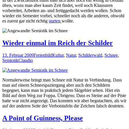
In der Zwischenzeit muss man sich aber noch ein wenig in Geduld
üben, wozu man aber kaum Zeit findet, weil noch Klausuren
vorbereitet, Arbeiten an- und fertiggedacht werden wollen. Schon
wieder ein Semester vorbei, schneller noch als die anderen, obwohl
es zuerst gar nicht richtig
starten
wollte.
Wieder einmal im Reich der Schilder
13. Februar 2009
Ferienbild
Kultur
,
Natur
,
Schilderwald
,
Schnee
,
Semiotik
Claudio
Normalerweise bringt man Schnee mit Natur in Verbindung. Dass
man auf einem Schneespaziergang aber auch den Schildern
begegnet, kann man in praktisch jedem Skigebiet sehen. Hier ein
Bild auf dem Weg zur Foppa. Übrigens: Dass es Steine auf der Piste
hatte war nicht angezeigt. Das konnten wir aber begutachten, als wir
auf der anderen Seite der Verbotstafeln die Zeichen falsch deuteten.
A Point of Guinness, Please