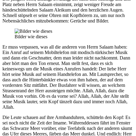
Platz neben Herrn Salaam einnimmt, zeigt weniger Freude am
händeschüttelnden Salaam Aleikum und den herzlichen Augen.
Schnell stöpselt er seine Ohren mit Kopfhörern zu, um nur noch
Nebensächliches mitzubekommen: Gerüche und Bilder.
Bilder wie dieses
Er muss verpassen, was all die anderen von Herrn Salaam haben:
Ein Anruf auf seinem Mobiltelefon mit modisch-türkischer Musik
und dann ein Geschnatter, dem man leider nicht nachkommt. Dann
aber hört man den Ton erneut. Man stellt fest, dass es sich
keineswegs um die Musik eines Anrufers handelt: Der liebe Herr
hört seine Musik auf seinem Handtelefon an. Mit Lautsprecher, so
dass auch die Hinterbänkler etwas von ihm haben, der auf dem
vordersten Sitz mitfährt. Der Busfahrer will wissen, an welchem
Strassenrand der Herr aussteigen möchte. Allah, Allah, dazu die
Musik von vorhin. Ob es da vorne sei? Allah, Allah, der Alte stellt
seine Musik lauter, sein Kopf tänzelt dazu und immer noch Allah,
Allah.
Die Leute schauen auf ihre Armbanduhren, schütteln den Kopf: Es
sei noch nicht die Zeit der Imame. Währenddessen fährt im Fenster
das Schwarze Meer vorüber, eine Teefabrik nach der anderen säumt
das Ufer dieses Meeres, färben das Meer dunkel. Und endlich: Herr