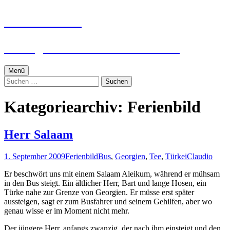
Zum
textworker
Inhalt
springen
Ein digital zensierter Sudelblock.
Menü
Suchen
nach:
Kategoriearchiv: Ferienbild
Herr Salaam
1. September 2009
Ferienbild
Bus
,
Georgien
,
Tee
,
Türkei
Claudio
Er beschwört uns mit einem Salaam Aleikum, während er mühsam
in den Bus steigt. Ein ältlicher Herr, Bart und lange Hosen, ein
Türke nahe zur Grenze von Georgien. Er müsse erst später
aussteigen, sagt er zum Busfahrer und seinem Gehilfen, aber wo
genau wisse er im Moment nicht mehr.
Der jüngere Herr, anfangs zwanzig, der nach ihm einsteigt und den